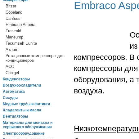
Компрессоры
Embraco Asp
Bitzer
Copeland
Danfoss
Embraco Aspera
Frascold
Ос
Maneurop
Tecumseh L'unite
из
Атлант
компрессоров. В 
Ротационные компрессоры для
кондиционеров
компрессоры для 
ACC
Cubigel
оборудования, а 
Конденсаторы
Воздухоохладители
воздуха.
Автоматика
Сосуды
Медные трубы и фитинги
Хладагенты и масла
Вентиляторы
Материалы для монтажа и
Низкотемператур
сервисного обслуживания
Электрооборудование