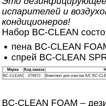
Это дезинфицирующее
испарителей и воздух
кондиционеров!
Набор BC-CLEAN состои
пена BC-CLEAN FOAM
спрей BC-CLEAN SPR
Марка
Код заказа
Н
BC-CLEAN
079972
Комплект для очистки А/С BC-CL
BC-CLEAN FOAM – дез