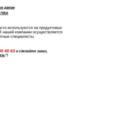
е двери
 ПВХ
асто используются на продуктовых
 В нашей компании осуществляется
отные специалисты.
00 40 63
и сделайте заказ,
язь
"!